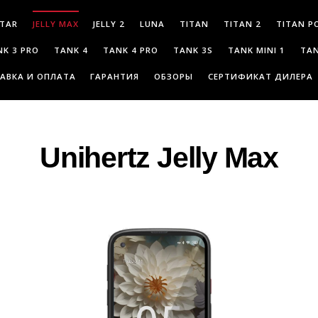
JELLY MAX
STAR
JELLY 2
LUNA
TITAN
TITAN 2
TITAN P
NK 3 PRO
TANK 4
TANK 4 PRO
TANK 3S
TANK MINI 1
TAN
АВКА И ОПЛАТА
ГАРАНТИЯ
ОБЗОРЫ
СЕРТИФИКАТ ДИЛЕРА
Unihertz Jelly Max