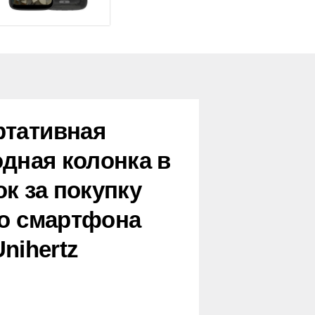
ртативная
дная колонка в
к за покупку
о смартфона
Unihertz