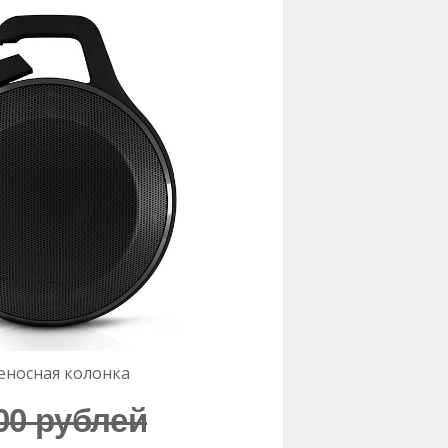
еносная колонка
00 рублей