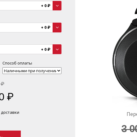
+
0
₽
+
0
₽
+
0
₽
Способ оплаты
₽
0
₽
 доставки
Пер
3 0