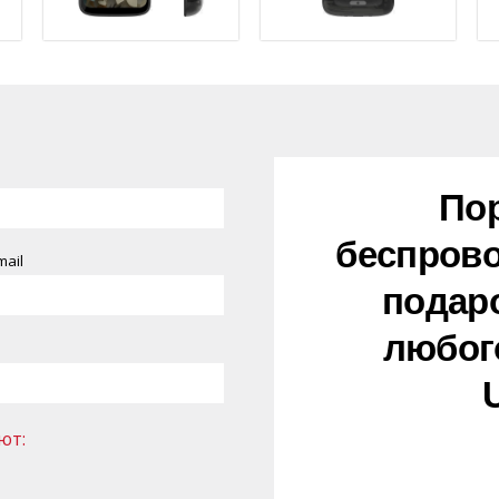
По
беспрово
mail
подаро
любог
ют: