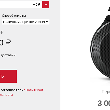
+
0
₽
Способ оплаты
₽
0
₽
 доставки
ТЬ
ы соглашаетесь
c Политикой
Пер
льности
3 0