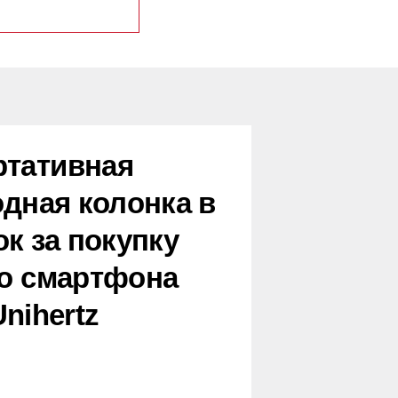
ртативная
дная колонка в
к за покупку
о смартфона
Unihertz