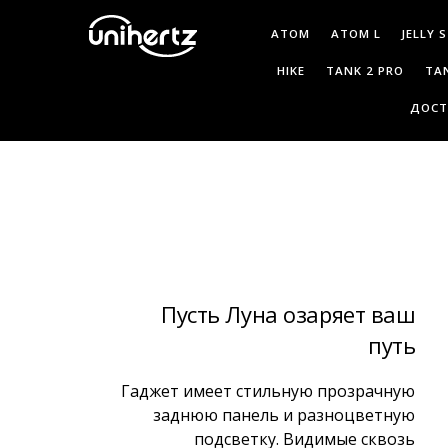
ATOM
ATOM L
JELLY 
HIKE
TANK 2 PRO
TA
ДОСТ
Пусть Луна озаряет ваш
путь
Гаджет имеет стильную прозрачную
заднюю панель и разноцветную
подсветку. Видимые сквозь