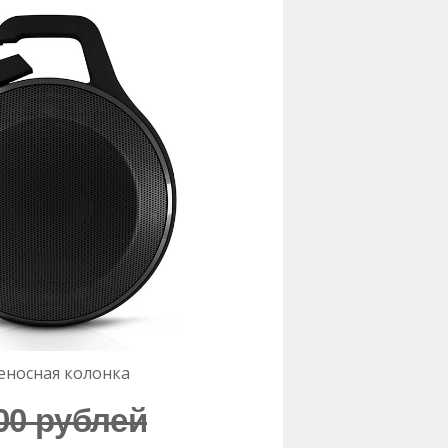
еносная колонка
00 рублей