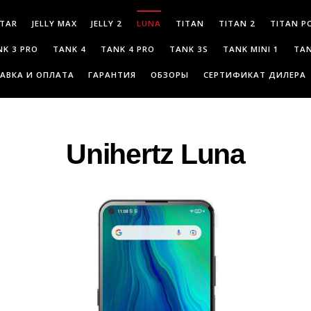
LUNA
STAR
JELLY MAX
JELLY 2
TITAN
TITAN 2
TITAN P
NK 3 PRO
TANK 4
TANK 4 PRO
TANK 3S
TANK MINI 1
TAN
АВКА И ОПЛАТА
ГАРАНТИЯ
ОБЗОРЫ
СЕРТИФИКАТ ДИЛЕРА
Unihertz Luna